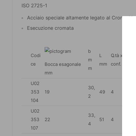
ISO 2725-1
Acciaio speciale altamente legato al Cromo Va
Esecuzione cromata
b
Codi
L
Q.tà x
m
ce
mm
conf.
Bocca esagonale
m
mm
U02
30,
353
19
49
4
2
104
U02
33,
353
22
51
4
4
107