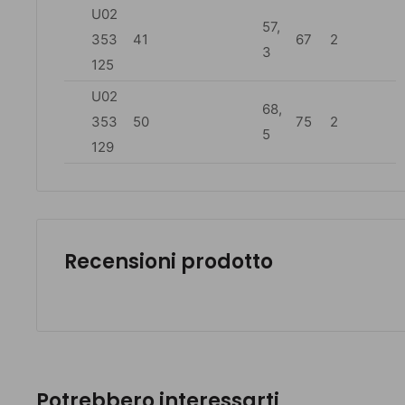
U02
57,
353
41
67
2
3
125
U02
68,
353
50
75
2
5
129
Recensioni prodotto
Potrebbero interessarti