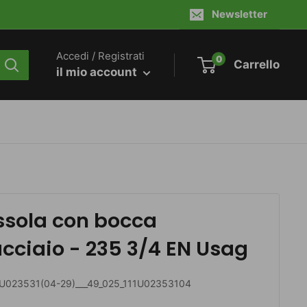
Newsletter
Accedi / Registrati
0
Carrello
il mio account
ssola con bocca
cciaio - 235 3/4 EN Usag
1U023531(04-29)___49_025_111U02353104