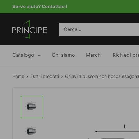
Vai
Serve aiuto? Contattaci!
al
contenuto
Principe
Catalogo
Chi siamo
Marchi
Richiedi pr
Home
Tutti i prodotti
Chiavi a bussola con bocca esagonal