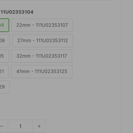
111U02353104
04
22mm - 111U02353107
09
27mm - 111U02353112
15
32mm - 111U02353117
21
41mm - 111U02353125
29
rezzo
contato