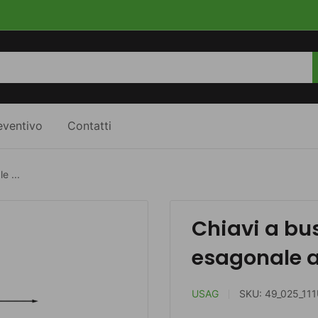
eventivo
Contatti
e ...
Chiavi a bu
esagonale a
USAG
SKU:
49_025_11