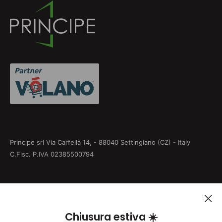
Privacy Policy
Cookie Policy
Informativa su resi e rimborsi
Aggiorna le preferenze sui cookie
Principe srl Via Carfellà 14, - 88040 Settingiano (CZ) - Italy
C.Fisc. P.IVA 02385500794
Seguici
Chiusura estiva ☀️