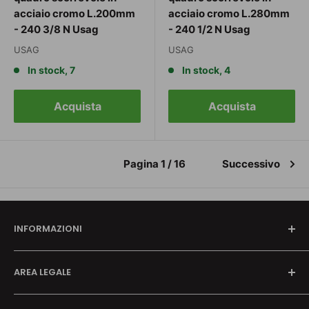
acciaio cromo L.200mm
acciaio cromo L.280mm
- 240 3/8 N Usag
- 240 1/2 N Usag
USAG
USAG
In stock, 7
In stock, 4
Acquista
Acquista
Pagina 1 / 16
Successivo
INFORMAZIONI
Chi siamo
AREA LEGALE
Richiedi preventivo
Contatti
Termini e Condizioni