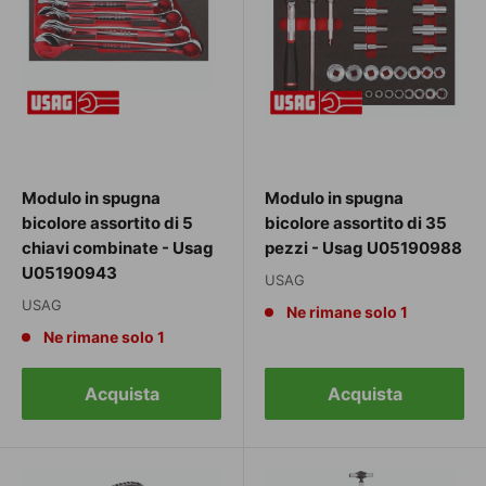
Modulo in spugna
Modulo in spugna
bicolore assortito di 5
bicolore assortito di 35
chiavi combinate - Usag
pezzi - Usag U05190988
U05190943
USAG
USAG
Ne rimane solo 1
Ne rimane solo 1
Acquista
Acquista