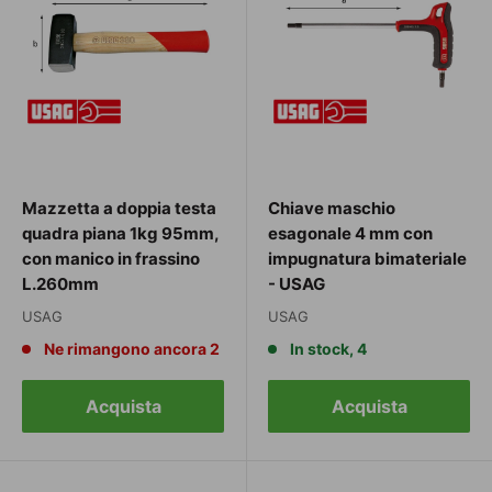
Mazzetta a doppia testa
Chiave maschio
quadra piana 1kg 95mm,
esagonale 4 mm con
con manico in frassino
impugnatura bimateriale
L.260mm
- USAG
USAG
USAG
Ne rimangono ancora 2
In stock, 4
Acquista
Acquista