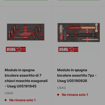
Modulo in spugna
Modulo in spugna
bicolore assortito di 7
bicolore assortito 7pz -
chiavi maschio esagonali
Usag U05190926
- Usag U05191945
USAG
USAG
Ne rimane solo 1
Ne rimane solo 1