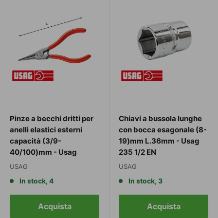
Pinze a becchi dritti per
Chiavi a bussola lunghe
anelli elastici esterni
con bocca esagonale (8-
capacità (3/9-
19)mm L.36mm - Usag
40/100)mm - Usag
235 1/2 EN
USAG
USAG
In stock, 4
In stock, 3
Acquista
Acquista