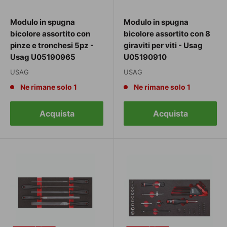
Modulo in spugna
Modulo in spugna
bicolore assortito con
bicolore assortito con 8
pinze e tronchesi 5pz -
giraviti per viti - Usag
Usag U05190965
U05190910
USAG
USAG
Ne rimane solo 1
Ne rimane solo 1
Acquista
Acquista