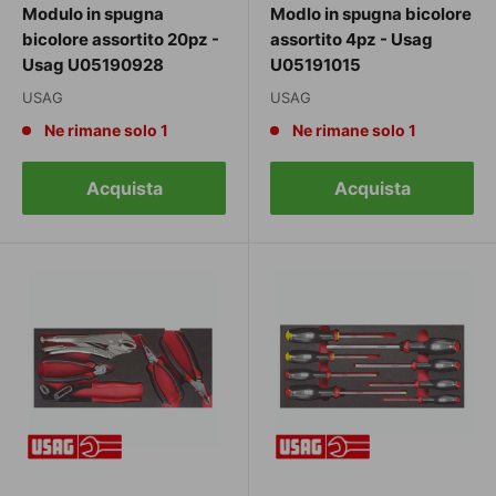
Modulo in spugna
Modlo in spugna bicolore
bicolore assortito 20pz -
assortito 4pz - Usag
Usag U05190928
U05191015
USAG
USAG
Ne rimane solo 1
Ne rimane solo 1
Acquista
Acquista