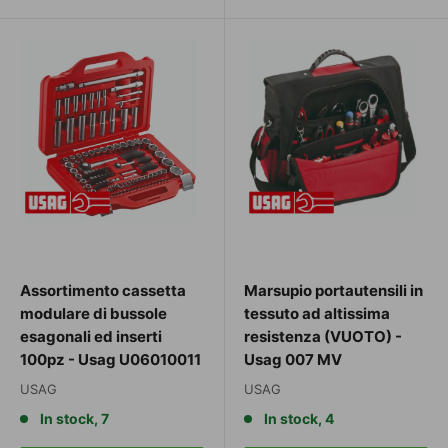
Assortimento cassetta
Marsupio portautensili in
modulare di bussole
tessuto ad altissima
esagonali ed inserti
resistenza (VUOTO) -
100pz - Usag U06010011
Usag 007 MV
USAG
USAG
In stock, 7
In stock, 4