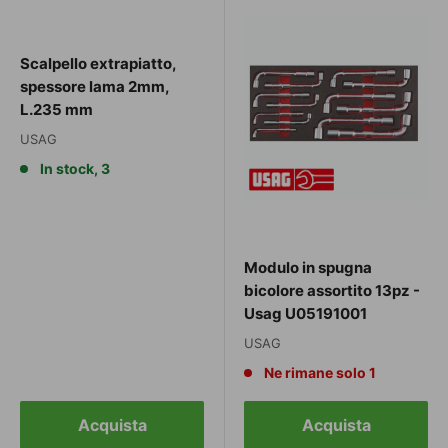
Scalpello extrapiatto,
spessore lama 2mm,
L.235 mm
USAG
In stock, 3
Modulo in spugna
bicolore assortito 13pz -
Usag U05191001
USAG
Ne rimane solo 1
Acquista
Acquista