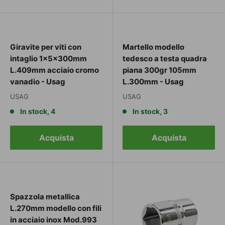
Giravite per viti con
Martello modello
intaglio 1x5x300mm
tedesco a testa quadra
L.409mm acciaio cromo
piana 300gr 105mm
vanadio - Usag
L.300mm - Usag
USAG
USAG
In stock, 4
In stock, 3
Acquista
Acquista
Spazzola metallica
L.270mm modello con fili
in acciaio inox Mod.993