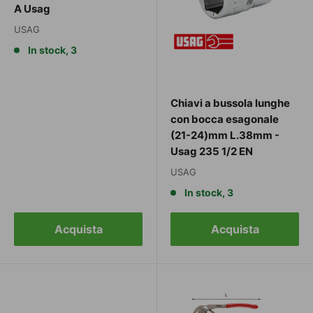
A Usag
USAG
In stock, 3
Chiavi a bussola lunghe
con bocca esagonale
(21-24)mm L.38mm -
Usag 235 1/2 EN
USAG
In stock, 3
Acquista
Acquista