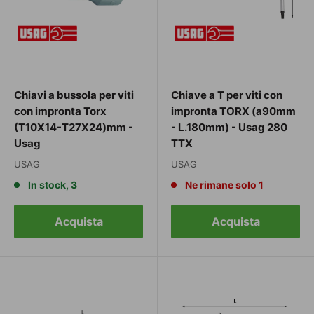
Chiavi a bussola per viti
Chiave a T per viti con
con impronta Torx
impronta TORX (a90mm
(T10X14-T27X24)mm -
- L.180mm) - Usag 280
Usag
TTX
USAG
USAG
In stock, 3
Ne rimane solo 1
Acquista
Acquista