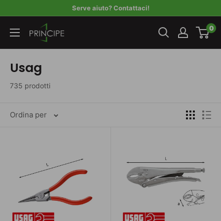
Vai
Serve aiuto? Contattaci!
al
Principe
0
contenuto
Usag
735 prodotti
Ordina per