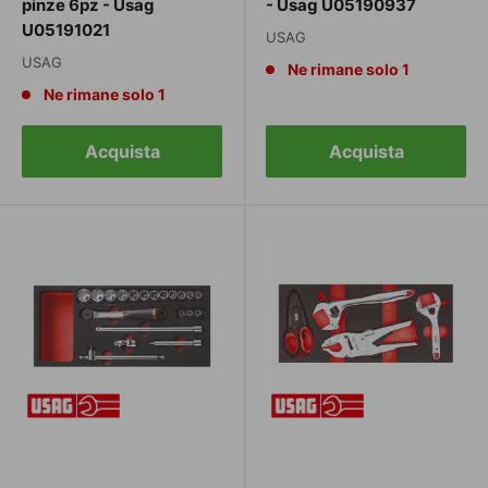
pinze 6pz - Usag
- Usag U05190937
U05191021
USAG
USAG
Ne rimane solo 1
Ne rimane solo 1
Acquista
Acquista