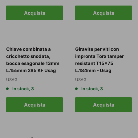
Acquista
Acquista
Chiave combinata a
Giravite per viti con
cricchetto snodata,
impronta Torx tamper
bocca esagonale 13mm
resistant T15x75
L.155mm 285 KF Usag
L.184mm - Usag
USAG
USAG
In stock, 3
In stock, 3
Acquista
Acquista