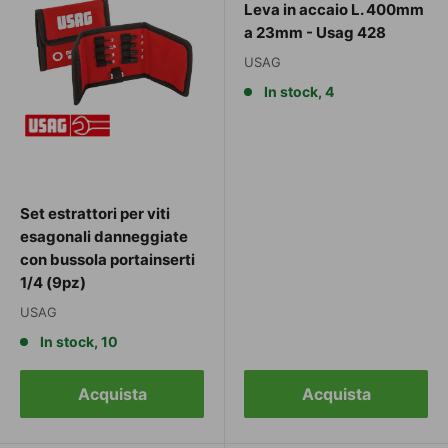
Leva in accaio L. 400mm
a 23mm - Usag 428
USAG
In stock, 4
Set estrattori per viti
esagonali danneggiate
con bussola portainserti
1/4 (9pz)
USAG
In stock, 10
Acquista
Acquista