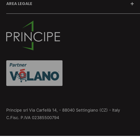
AREA LEGALE
Richiedi preventivo
Contatti
Termini e Condizioni
Privacy Policy
Cookie Policy
Informativa su resi e rimborsi
Aggiorna le preferenze sui cookie
Principe srl Via Carfellà 14, - 88040 Settingiano (CZ) - Italy
C.Fisc. P.IVA 02385500794
Seguici