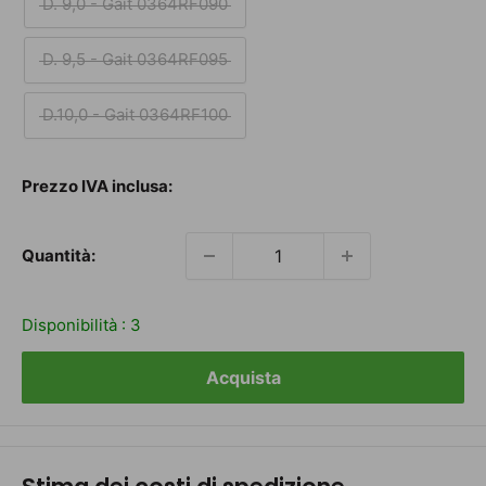
D. 9,0 - Gait 0364RF090
D. 9,5 - Gait 0364RF095
D.10,0 - Gait 0364RF100
Prezzo
Prezzo IVA inclusa:
scontato
Quantità:
Disponibilità :
3
Acquista