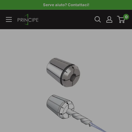
Vai
Serve aiuto? Contattaci!
al
Principe
0
contenuto