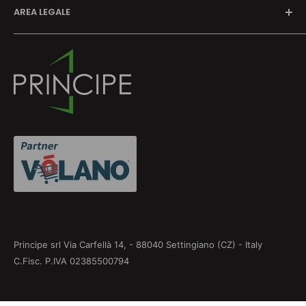
AREA LEGALE
Richiedi preventivo
Contatti
Termini e Condizioni
Privacy Policy
Cookie Policy
Informativa su resi e rimborsi
Aggiorna le preferenze sui cookie
Principe srl Via Carfellà 14, - 88040 Settingiano (CZ) - Italy
C.Fisc. P.IVA 02385500794