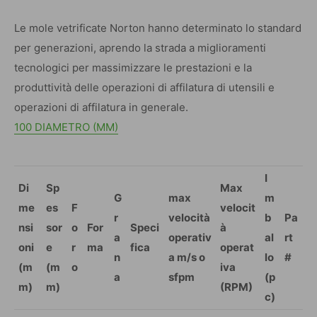
Le mole vetrificate Norton hanno determinato lo standard
per generazioni, aprendo la strada a miglioramenti
tecnologici per massimizzare le prestazioni e la
produttività delle operazioni di affilatura di utensili e
operazioni di affilatura in generale.
100 DIAMETRO (MM)
I
Di
Sp
Max
G
max
m
me
es
F
velocit
r
velocità
b
Pa
nsi
sor
o
For
Speci
à
a
operativ
al
rt
oni
e
r
ma
fica
operat
n
a m/s o
lo
#
(m
(m
o
iva
a
sfpm
(p
m)
m)
(RPM)
c)