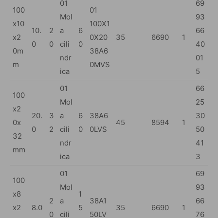
01
69
100
01
Mol
93
x10
100X1
10.
2
a
6
66
x2
0X20
35
6690
1
0
0
cili
0
40
0m
38A6
ndr
01
m
0MVS
ica
5
01
66
100
Mol
25
x2
20.
3
a
6
38A6
30
0x
45
8594
1
0
2
cili
0
0LVS
50
32
ndr
41
mm
ica
3
01
69
100
Mol
93
x8
1
2
a
38A1
66
x2
8.0
5
35
6690
1
0
cili
50LV
76