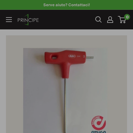
Vai
Serve aiuto? Contattaci!
al
Principe
0
contenuto