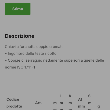
Stima
Descrizione
Chiavi a forchetta doppie cromate
• Ingombro delle teste ridotto.
• Coppie di serraggio nettamente superiori a quelle delle
norme ISO 1711-1
L
A
S
Codice
A1
Art.
m
m
m
m
prodotto
mm
g
m
m
m
m