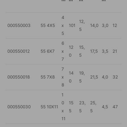
4
12,
000550003
55 4X5
x
101
14,0
3,0
12
5
5
6
12
15,
000550012
55 6X7
x
17,5
3,5
21
0
5
7
7
14
19,
000550018
55 7X8
x
21,5
4,0
32
0
5
8
1
0
15
23,
25,
000550030
55 10X11
4,5
47
x
5
5
5
11