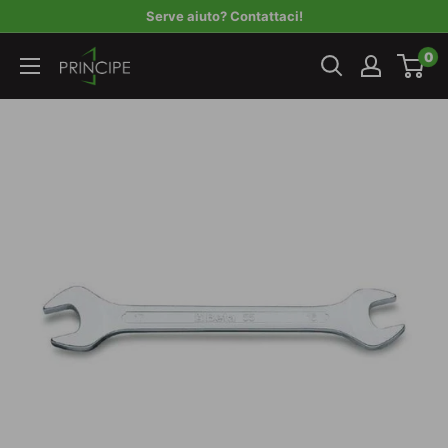
Vai
Serve aiuto? Contattaci!
al
Principe
0
contenuto