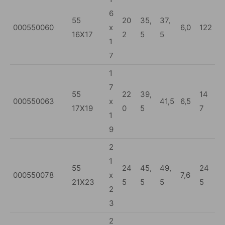
6
55
20
35,
37,
000550060
x
6,0
122
16X17
2
5
5
1
7
1
7
55
22
39,
14
000550063
x
41,5
6,5
17X19
0
5
7
1
9
2
1
55
24
45,
49,
24
000550078
x
7,6
21X23
5
5
5
5
2
3
2