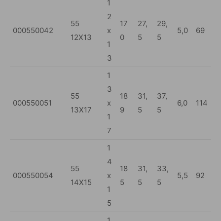
1
2
55
17
27,
29,
000550042
x
5,0
69
12X13
0
5
5
1
3
1
3
55
18
31,
37,
000550051
x
6,0
114
13X17
9
5
5
1
7
1
4
55
18
31,
33,
000550054
x
5,5
92
14X15
5
5
5
1
5
1