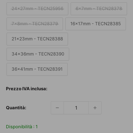
24x27mm - TECN25956
6x7mm - TECN28378
7x8mm - TECN28379
16x17mm - TECN28385
21x23mm - TECN28388
34x36mm - TECN28390
36x41mm - TECN28391
Prezzo
Prezzo IVA inclusa:
scontato
Quantità:
Disponibilità :
1