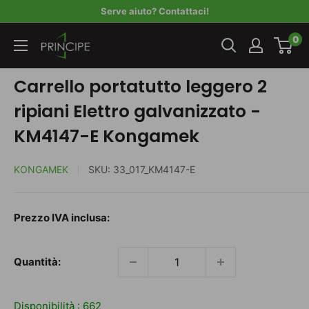
Vai
Serve aiuto? Contattaci!
al
Principe
0
contenuto
Carrello portatutto leggero 2
ripiani Elettro galvanizzato -
KM4147-E Kongamek
KONGAMEK
SKU:
33_017_KM4147-E
Prezzo
Prezzo IVA inclusa:
scontato
Quantità:
Disponibilità :
662