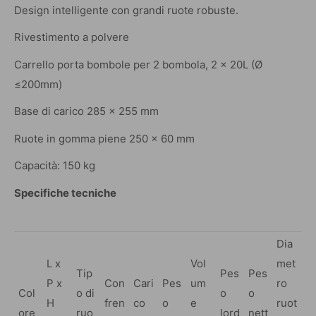
Design intelligente con grandi ruote robuste.
Rivestimento a polvere
Carrello porta bombole per 2 bombola, 2 x 20L (Ø
≤200mm)
Base di carico 285 x 255 mm
Ruote in gomma piene 250 x 60 mm
Capacità: 150 kg
Specifiche tecniche
Dia
L x
Vol
met
Tip
Pes
Pes
P x
Con
Cari
Pes
um
ro
Col
o di
o
o
H
fren
co
o
e
ruot
ore
ruo
lord
nett