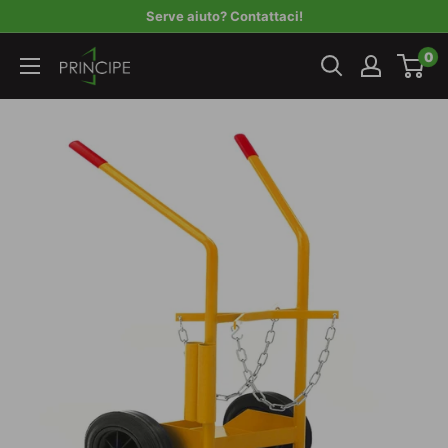
Vai
Serve aiuto? Contattaci!
al
Principe
0
contenuto