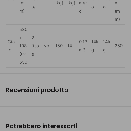
(m
i
(kg)
(kg)
mer
e
te
o
o
m)
ci
(m
m)
530
x
2
Gial
0,13
14k
14k
108
fiss
No
150
14
250
lo
m3
g
g
0 x
e
550
Recensioni prodotto
Potrebbero interessarti