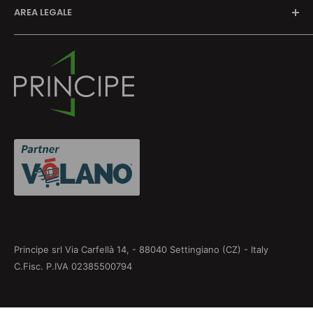
AREA LEGALE
Richiedi preventivo
Contatti
Termini e Condizioni
Privacy Policy
Cookie Policy
Informativa su resi e rimborsi
Aggiorna le preferenze sui cookie
Principe srl Via Carfellà 14, - 88040 Settingiano (CZ) - Italy
C.Fisc. P.IVA 02385500794